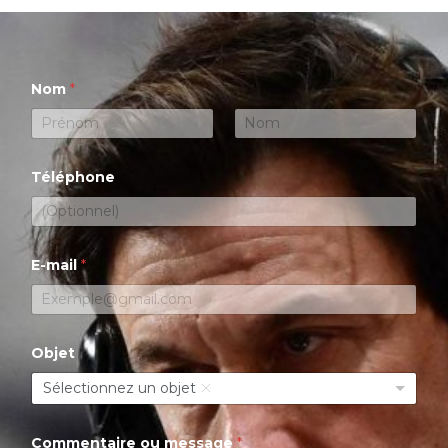
Nom
*
Prénom
Nom
Téléphone
E-mail
*
Objet
Sélectionnez un objet
Commentaire ou message
*