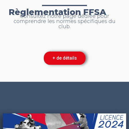
Règlementation FFSA
Consultez notre page dédiée pour
comprendre les normes spécifiques du
club.
+ de détails